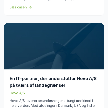
BitTech, mens organisationen kan koncentrere sig om
Læs casen
kerneopgaven.
En IT-partner, der understøtter Hove A/S
på tværs af landegrænser
Hove A/S
Hove A/S leverer smøreløsninger til tungt maskineri i
hele verden. Med afdelinger i Danmark, USA og Indien