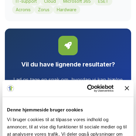
IT-support
Cloud
Microsoft 365
ESET
Acronis
Zorus
Hardware
Vil du have lignende resultater?
Lad os tage en snak om, hvordan vi kan hjælpe
din virksomhed med at opnå succes.
Kontakt os i dag
Denne hjemmeside bruger cookies
Vi bruger cookies til at tilpasse vores indhold og
Få gratis IT-tjek
annoncer, til at vise dig funktioner til sociale medier og til
at analysere vores trafik. Vi deler også oplysninger om