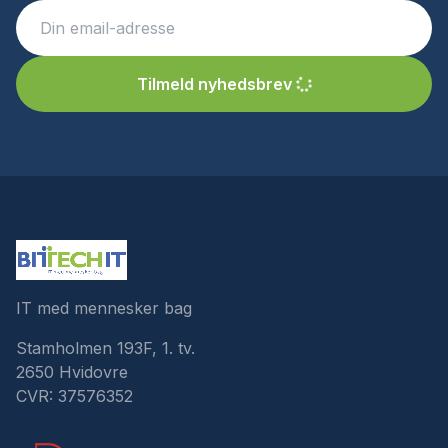
Tilmeld nyhedsbrev
IT med mennesker bag
Stamholmen 193F, 1. tv.
2650 Hvidovre
CVR: 37576352