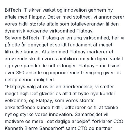
BitTech IT sikrer vækst og innovation gennem ny
aftale med Flatpay. Det er med stolthed, vi annoncerer
vores hidtil største aftale som totalleverandør til den
dynamisk voksende virksomhed Flatpay.
Selvom BitTech IT stadig er en ung virksomhed, har vi
på otte år opbygget et solidt fundament af meget
tilfredse kunder. Aftalen med Flatpay markerer et
afgørende skridt i vores ambition om yderligere vækst
og nye spændende udfordringer. Flatpay – med sine
over 350 ansatte og imponerende fremgang giver os
netop denne mulighed.
“Flatpays valg af os er en anerkendelse, vi sætter
meget højt. Det glæder os altid at byde nye kunder
velkomne, og Flatpay, som vores største
enkeltstående kunde hidtil, udfordrer os til at tænke
nyt og styrke vores innovation. Samarbejdet vil
motivere os mere i det daglige arbejde”, forklarer CCO
Kenneth Bjerre Sanderhoff samt CTO og partner