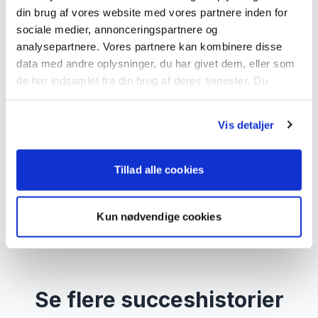
din brug af vores website med vores partnere inden for
sociale medier, annonceringspartnere og
analysepartnere. Vores partnere kan kombinere disse
Har du spørgsmål?
data med andre oplysninger, du har givet dem, eller som
de har indsamlet fra din brug af deres tjenester. Du
Ring til os
samtykker til vores cookies, hvis du fortsætter med at
+45 71 99 23 19
anvende vores hjemmeside.
Vis detaljer
Send en mail
Du kan finde vores Privatlivspolitik her:
support@bittech.dk
https://www.bittech.dk/privatlivspolitik
Tillad alle cookies
Kun nødvendige cookies
Se flere succeshistorier