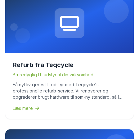
Refurb fra Teqcycle
Bæredygtig IT-udstyr til din virksomhed
Få nyt liv i jeres IT-udstyr med Teqcycle's
professionelle refurb-service. Vi renoverer og
opgraderer brugt hardware til som-ny standard, så I
sparer penge og reducerer miljøpåvirkningen. Perfekt
Læs mere
til virksomheder der vil optimere IT-budgettet.