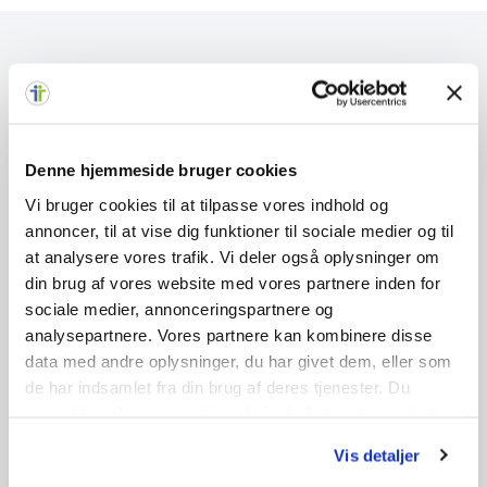
Har du brug for hjælp til at
vælge den rette løsning?
Denne hjemmeside bruger cookies
Vi bruger cookies til at tilpasse vores indhold og
Book et gratis IT-tjek, så kigger vi på jeres
annoncer, til at vise dig funktioner til sociale medier og til
setup og kommer med anbefalinger.
at analysere vores trafik. Vi deler også oplysninger om
din brug af vores website med vores partnere inden for
sociale medier, annonceringspartnere og
Få gratis IT-tjek
analysepartnere. Vores partnere kan kombinere disse
data med andre oplysninger, du har givet dem, eller som
Kontakt os
de har indsamlet fra din brug af deres tjenester. Du
samtykker til vores cookies, hvis du fortsætter med at
anvende vores hjemmeside.
Vis detaljer