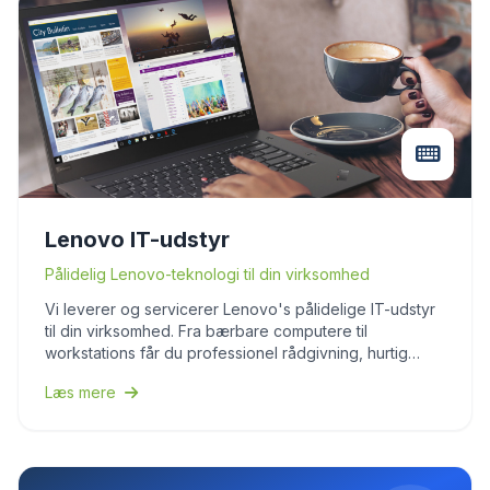
Lenovo IT-udstyr
Pålidelig Lenovo-teknologi til din virksomhed
Vi leverer og servicerer Lenovo's pålidelige IT-udstyr
til din virksomhed. Fra bærbare computere til
workstations får du professionel rådgivning, hurtig
levering og komplet support. Fokuser på dit arbejde -
Læs mere
vi sørger for teknologien.