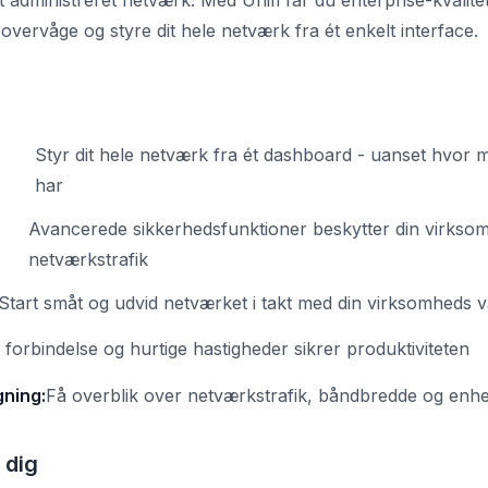
 administreret netværk. Med Unifi får du enterprise-kvalitet t
overvåge og styre dit hele netværk fra ét enkelt interface.
Styr dit hele netværk fra ét dashboard - uanset hvor 
har
Avancerede sikkerhedsfunktioner beskytter din virkso
netværkstrafik
Start småt og udvid netværket i takt med din virksomheds 
l forbindelse og hurtige hastigheder sikrer produktiviteten
gning:
Få overblik over netværkstrafik, båndbredde og enhed
 dig