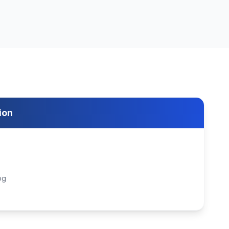
ion
og