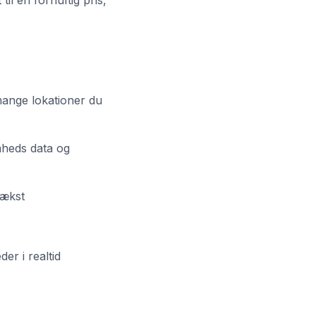
il en fornuftig pris,
mange lokationer du
mheds data og
vækst
er i realtid