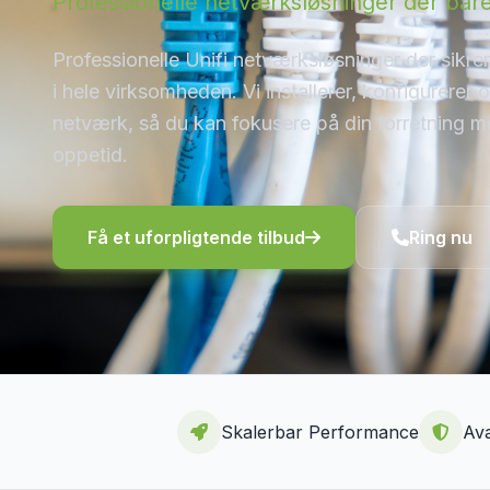
Professionelle netværksløsninger der bare
Professionelle Unifi netværksløsninger der sikrer 
i hele virksomheden. Vi installerer, konfigurerer 
netværk, så du kan fokusere på din forretning 
oppetid.
Få et uforpligtende tilbud
Ring nu
Skalerbar Performance
Av