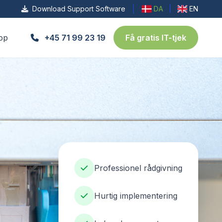
Download Support Software
DA
|
EN
op
+45 71 99 23 19
Få gratis IT-tjek
Professionel rådgivning
Hurtig implementering