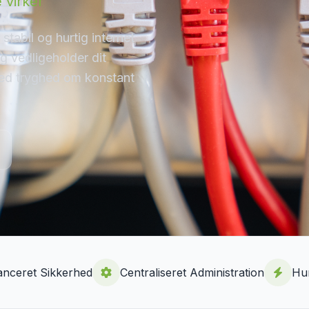
 virker
stabil og hurtig internet
og vedligeholder dit
med tryghed om konstant
anceret Sikkerhed
Centraliseret Administration
Hur