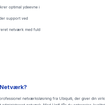
sikrer optimal ydeevne i
der support ved
streret netværk med fuld
i Netværk?
rofessionel netværksløsning fra Ubiquiti, der giver din virk