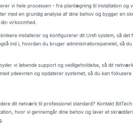
rer vi hele processen - fra planlægning til installation og v
arter med en grundig analyse af dine behov og bygger en sk
l din virksomhed.
eknikere installerer og konfigurerer dit Unifi system, så det
 også ind i, hvordan du bruger administrationspanelet, så du 
ilbyder vi løbende support og vedligeholdelse, så dit netværk 
je med ydeevnen og opdaterer systemet, så du kan fokusere 
radere dit netværk til professionel standard? Kontakt BitTech
tation, hvor vi gennemgår dine behov og laver et skrædders
g.