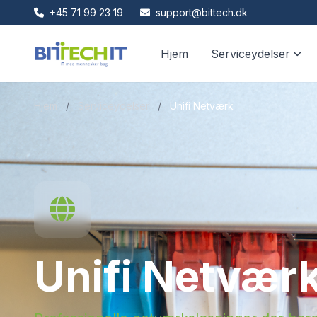
+45 71 99 23 19
support@bittech.dk
Hjem
Serviceydelser
Hjem
/
Serviceydelser
/
Unifi Netværk
Unifi Netvær