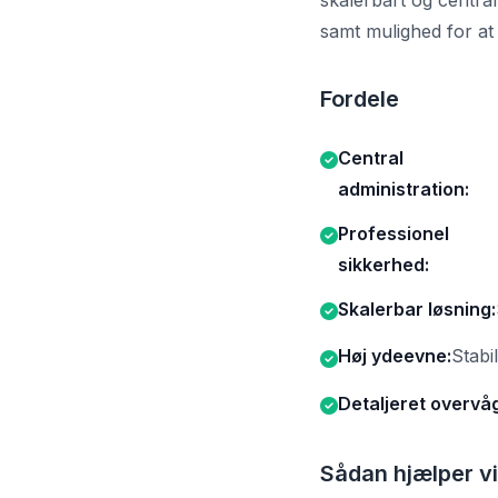
skalerbart og centralt
samt mulighed for at 
Fordele
Central
administration:
Professionel
sikkerhed:
Skalerbar løsning:
Høj ydeevne:
Stabi
Detaljeret overvå
Sådan hjælper vi